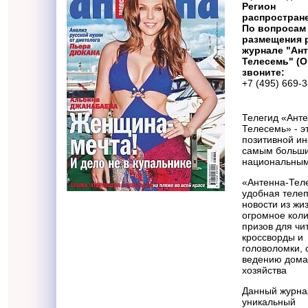
Регион
распростран
По вопросам
размещения 
журнале "Ант
Телесемь" (О
звоните:
+7 (495) 669-
Телегид «Анте
Телесемь» - э
позитивной и
самым больш
национальным
«Антенна-Теле
удобная теле
новости из жиз
огромное коли
призов для чи
кроссворды и
головоломки, 
ведению дома
хозяйства
Данный журна
уникальный