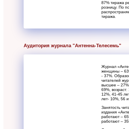
87% тиража ре
розницу. По п
распространя
тиража.
Аудитория журнала "Антенна-Телесемь"
Журнал «Анте
женщины – 63
- 37%. Образ
читателей жур
высшее – 27%
69%, возраст: 
12%, 41-45 ле
лет- 10%, 56 
Занятость чит
издания «Ант
работают – 65
работают – 3