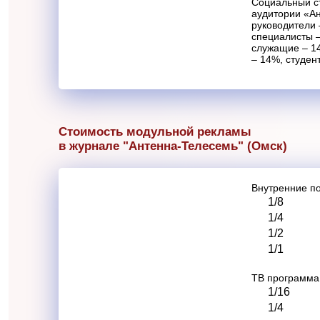
Социальный с
аудитории «А
руководители 
специалисты 
служащие – 1
– 14%, студен
Стоимость модульной рекламы
в журнале "Антенна-Телесемь" (Омск)
Внутренние п
1/8
1/4
1/2
1/1
ТВ программа
1/16
1/4