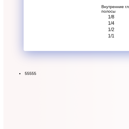
Внутренние г
полосы
1/8
1/4
1/2
1/1
55555