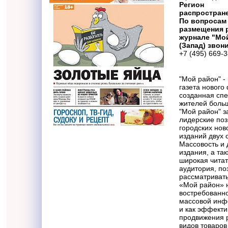
Регион
распростран
По вопросам
размещения 
журнале "Мо
(Запад) звони
+7 (495) 669-
"Мой район" -
газета нового
созданная сп
жителей больш
"Мой район" 
лидерские по
городских нов
изданий двух 
Массовость и 
издания, а так
широкая чита
аудитория, по
рассматривать
«Мой район» н
востребованн
массовой инф
и как эффект
продвижения 
видов товаров 